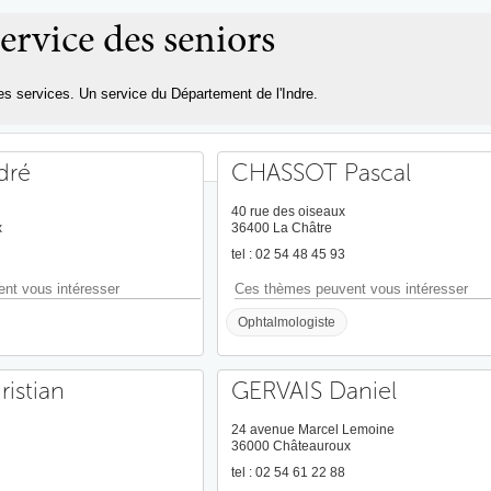
Aller au
ervice des seniors
contenu
principal
des services. Un service du Département de l'Indre.
dré
CHASSOT Pascal
40 rue des oiseaux
x
36400 La Châtre
tel : 02 54 48 45 93
nt vous intéresser
Ces thèmes peuvent vous intéresser
Ophtalmologiste
istian
GERVAIS Daniel
24 avenue Marcel Lemoine
36000 Châteauroux
tel : 02 54 61 22 88