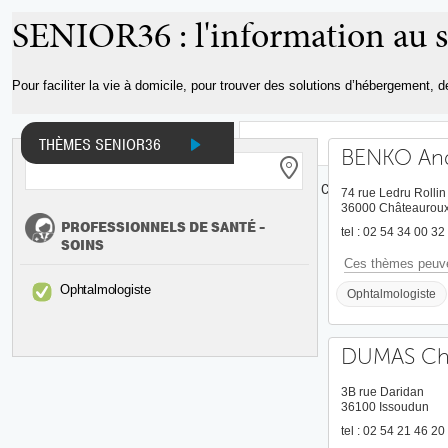
SENIOR36 : l'information au s
Pour faciliter la vie à domicile, pour trouver des solutions d’hébergement, 
THÈMES SENIOR36
BENKO An
INFOS ET DOCUMENTS
ADRESSES
CARTE
74 rue Ledru Rollin
36000 Châteaurou
PROFESSIONNELS DE SANTÉ -
tel : 02 54 34 00 32
SOINS
Ces thèmes peuve
Ophtalmologiste
Ophtalmologiste
DUMAS Chr
3B rue Daridan
36100 Issoudun
tel : 02 54 21 46 20