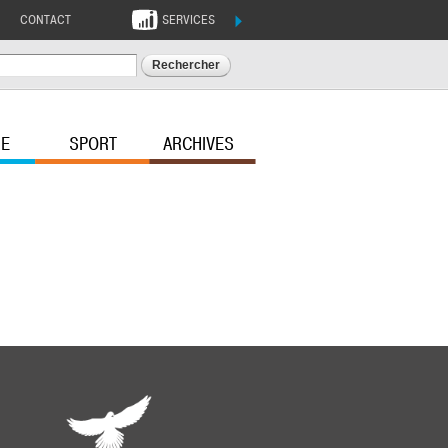
CONTACT
SERVICES
ERS
PROS
RECHERCHER
i
Mesdemarches36.fr
Marchés publics
RE
SPORT
ARCHIVES
Guide des aides
ternelles