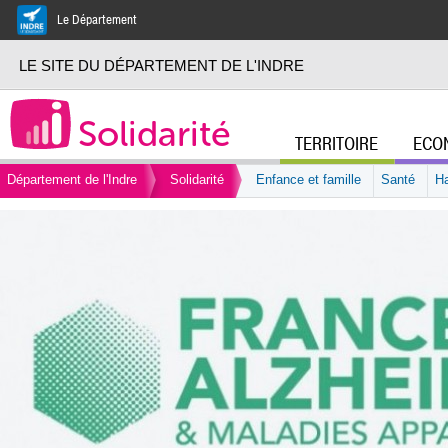
Aller au
Le Département
contenu
principal
LE SITE DU DÉPARTEMENT DE L'INDRE
Solidarité
TERRITOIRE
ECO
Menu principa
Vous êtes ici
Département de l'Indre
Solidarité
Enfance et famille
Santé
H