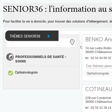
Aller au
SENIOR36 : l'information au s
contenu
principal
Pour faciliter la vie à domicile, pour trouver des solutions d’hébergement, 
THÈMES SENIOR36
BENKO An
INFOS ET DOCUMENTS
ADRESSES
CARTE
74 rue Ledru Rollin
36000 Châteaurou
PROFESSIONNELS DE SANTÉ -
tel : 02 54 34 00 32
SOINS
Ces thèmes peuve
Ophtalmologiste
Ophtalmologiste
COTINEAU
22B rue Condorcet
36000 Châteaurou
tel : 02 54 22 28 14