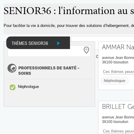
Aller au
SENIOR36 : l'information au s
contenu
principal
Pour faciliter la vie à domicile, pour trouver des solutions d’hébergement, 
THÈMES SENIOR36
AMMAR Naj
INFOS ET DOCUMENTS
ADRESSES
CARTE
avenue Jean Bonne
36100 Issoudun
PROFESSIONNELS DE SANTÉ -
Ces thèmes peuve
SOINS
Néphrologue
Néphrologue
BRILLET G
avenue Jean Bonne
36100 Issoudun
Ces thèmes peuve