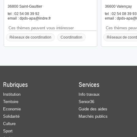
36800 Saint-Gaultier
36600 Valençay
tel : 02 54 08 39 92
tel : 02 54 08 39 93
email : dpds-apa@indre.fr
email : dpds-apa@i
Ces thèmes peuvent vous intéresser
Ces thèmes peuve
Réseaux de coordination
Coordination
Réseaux de coord
Rubriques
Services
Institution
Info travaux
Territoire
Senior36
Economie
Guide des aides
Solidarité
Marchés publics
Culture
Sport