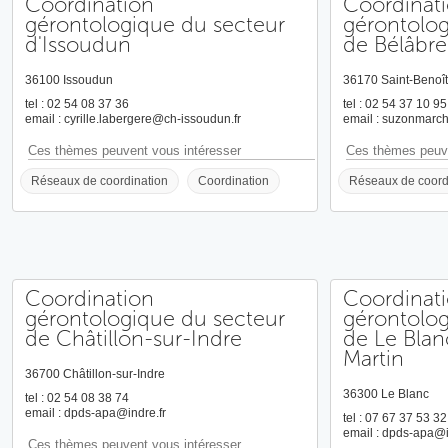
Coordination
Coordinat
gérontologique du secteur
gérontolog
d'Issoudun
de Bélâbre
36100 Issoudun
36170 Saint-Benoît
tel : 02 54 08 37 36
tel : 02 54 37 10 95
email : cyrille.labergere@ch-issoudun.fr
email : suzonmarc
Ces thèmes peuvent vous intéresser
Ces thèmes peuve
Réseaux de coordination
Coordination
Réseaux de coord
Coordination
Coordinat
gérontologique du secteur
gérontolog
de Châtillon-sur-Indre
de Le Blan
Martin
36700 Châtillon-sur-Indre
36300 Le Blanc
tel : 02 54 08 38 74
email : dpds-apa@indre.fr
tel : 07 67 37 53 32
email : dpds-apa@i
Ces thèmes peuvent vous intéresser