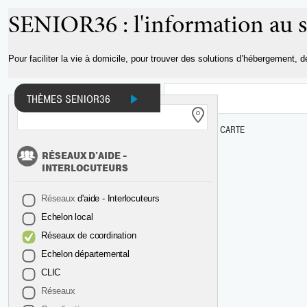
Aller au
SENIOR36 : l'information au s
contenu
principal
Pour faciliter la vie à domicile, pour trouver des solutions d’hébergement, 
THÈMES SENIOR36
INFOS ET DOCUMENTS
ADRESSES
CARTE
RÉSEAUX D'AIDE -
INTERLOCUTEURS
Réseaux
d'aide - Interlocuteurs
Echelon local
Réseaux
de
coordination
Echelon départemental
CLIC
Réseaux