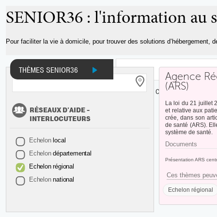
Aller au
SENIOR36 : l'information au s
contenu
principal
Pour faciliter la vie à domicile, pour trouver des solutions d’hébergement, 
THÈMES SENIOR36
Agence Rég
(ARS)
INFOS ET DOCUMENTS
ADRESSES
CARTE
La loi du 21 juillet
RÉSEAUX D'AIDE -
et relative aux patie
INTERLOCUTEURS
crée, dans son arti
de santé (ARS). Elle
système de santé.
Echelon
local
Documents
Echelon
départemental
Présentation ARS cent
Echelon
régional
Ces thèmes peuve
Echelon
national
Echelon régional