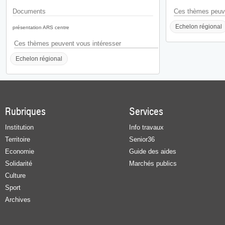
Documents
Ces thèmes peuve
Echelon régional
présentation ARS centre
Ces thèmes peuvent vous intéresser
Echelon régional
Rubriques
Services
Institution
Info travaux
Territoire
Senior36
Economie
Guide des aides
Solidarité
Marchés publics
Culture
Sport
Archives