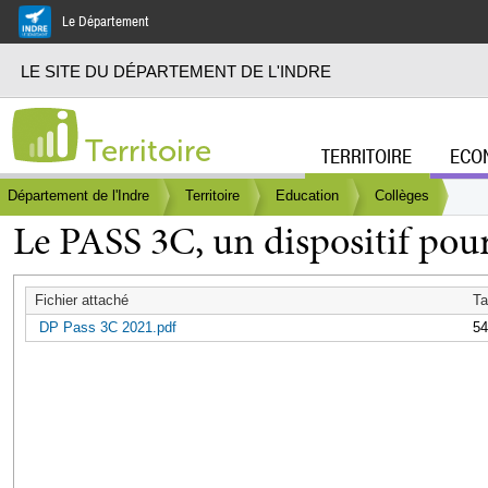
Aller au
Le Département
contenu
principal
LE SITE DU DÉPARTEMENT DE L'INDRE
Territoire
TERRITOIRE
ECO
Menu principa
Vous êtes ici
Département de l'Indre
Territoire
Education
Collèges
Le PASS 3C, un dispositif pour 
Fichier attaché
Ta
DP Pass 3C 2021.pdf
54