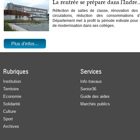
La rentrée se prépare dans l'Indre..
Réfection de salles de classe, rénovation des 
circulations, réduction des consommations
Département met à profit la période estivale pour r
de modernisation dans ses collèges.
Plus d'infos...
Rubriques
Services
Institution
Info travaux
Territoire
Senior36
Economie
Guide des aides
Solidarité
Marchés publics
Culture
Sport
Archives