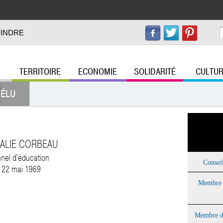
Aller au
contenu
principal
PARTICULI
'INDRE
Offres d'emplo
36sorties
TERRITOIRE
ECONOMIE
SOLIDARITÉ
CULTU
Menu principal
Archives36
Assistantes ma
ÉLU
Biblio36
Collectivites36
Inforoute36
Senior36
ALIE CORBEAU
Doc36
nel d'éducation
Consei
Lafibre36
 22 mai 1969
Membre 
Membre de