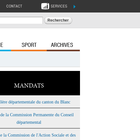
CONTACT
SERVICES
ERS
PROS
RECHERCHER
i
Mesdemarches36.fr
Marchés publics
RE
SPORT
ARCHIVES
Guide des aides
ternelles
MANDATS
llère départementale du canton du Blanc
de la Commission Permanente du Conseil
départemental
 la Commission de l'Action Sociale et des