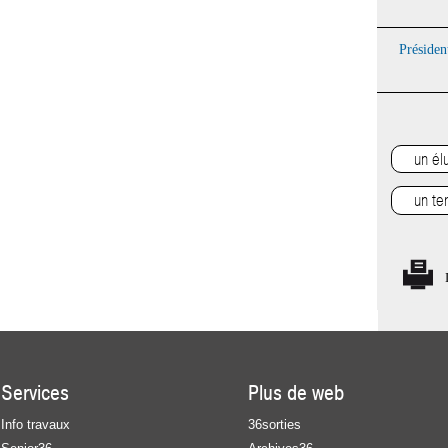
Présiden
Services
Plus de web
Info travaux
36sorties