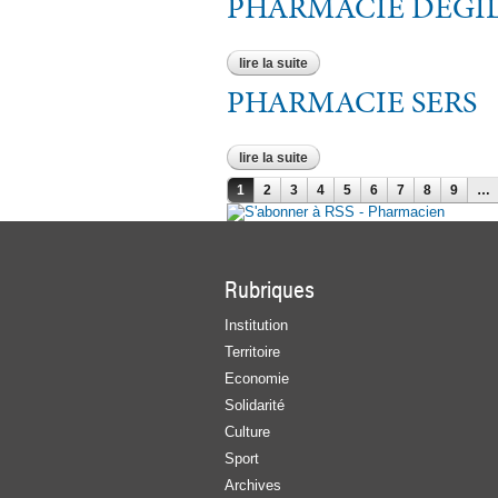
PHARMACIE DEGI
lire la suite
de pharmacie degila
PHARMACIE SERS
lire la suite
de pharmacie sers
Pages
1
2
3
4
5
6
7
8
9
…
Rubriques
Institution
Territoire
Economie
Solidarité
Culture
Sport
Archives