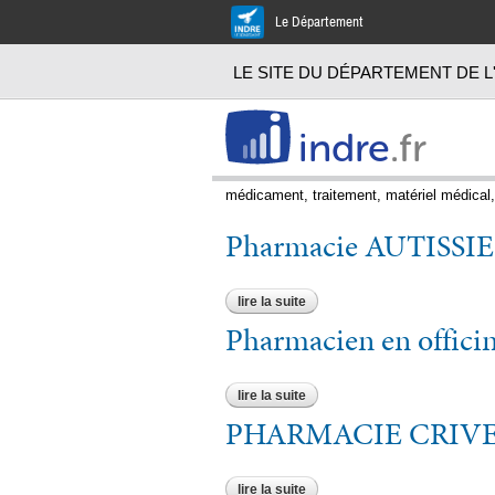
Le Département
LE SITE DU DÉPARTEMENT DE L
indre
.fr
médicament, traitement, matériel médical,
Pharmacie AUTISSI
lire la suite
de pharmacie autissier
Pharmacien en offici
lire la suite
de pharmacien en officine
PHARMACIE CRIVE
lire la suite
de pharmacie crivelli