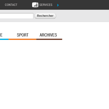
CONTACT
SERVICES
ERS
PROS
RECHERCHER
i
Mesdemarches36.fr
Marchés publics
RE
SPORT
ARCHIVES
Guide des aides
ternelles