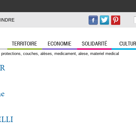
Aller au
contenu
principal
PARTICULI
'INDRE
Offres d'emplo
36sorties
TERRITOIRE
ECONOMIE
SOLIDARITÉ
CULTU
Menu principal
Archives36
Assistantes ma
 protections, couches, alèses, medicament, alese, materiel medical
Biblio36
ER
Collectivites36
Inforoute36
Senior36
ne
Doc36
Lafibre36
LLI