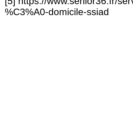
[5] https://www.senior36.fr/ser
%C3%A0-domicile-ssiad